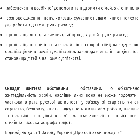
забезпечення всебічної допомоги та підтримки сімей, які опинили
розповсюдження і популяризація сучасних педагогічних і психоте
для роботи з дітьми групи ризику;
організація літніх та зимових таборів для дітей групи ризику;
організація постійного та ефективного співробітництва з держав
організаціями в галузі гуманітарної, законодавчої та іншої діяльно
становища дітей в нашому суспільстві.
Складні життєві обставини
– обставини, що об’єктивно
життєдіяльність особи, наслідки яких вона не може подолати с
часткова втрата рухової активності у зв’язку зі старістю чи ст
сирітство, безпритульність, відсутність житла або роботи, насиль
та негативні стосунки в сім’ї, малозабезпеченість, психологі
стихійне лихо, катастрофа тощо).
Відповідно до ст.1 Закону України „Про соціальні послуги”