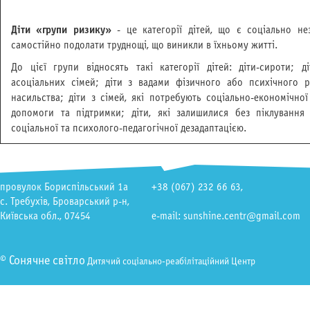
Діти «групи ризику»
- це категорії дітей, що є соціально н
самостійно подолати труднощі, що виникли в їхньому житті.
До цієї групи відносять такі категорії дітей: діти-сироти; 
асоціальних сімей; діти з вадами фізичного або психічного ро
насильства; діти з сімей, які потребують соціально-економічної
допомоги та підтримки; діти, які залишилися без піклування 
соціальної та психолого-педагогічної дезадаптацією.
провулок Бориспільський 1а
+38 (067) 232 66 63
,
с. Требухів, Броварський р-н,
Київська обл., 07454
e-mail: sunshine.centr@gmail.com
© Сонячне світло
Дитячий соціально-реабілітаційний Центр